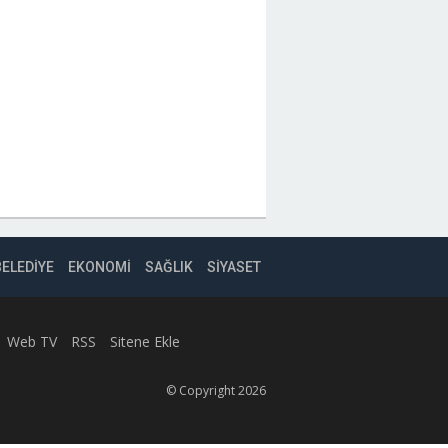
BELEDİYE
EKONOMİ
SAĞLIK
SİYASET
Web TV
RSS
Sitene Ekle
© Copyright 2026