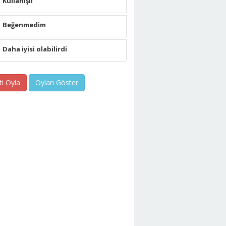
Kullanışlı
Beğenmedim
Daha iyisi olabilirdi
ti Oyla
Oyları Göster