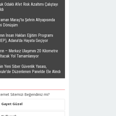
k Odaklı Afet Risk Azaltımı Çalıştayı
ldı
raman Maraş'ta Şehrin Altyapısında
ihi Dönüşüm
nın İnsan Hakları Eğitim Programı
HEP), Adana'da Hayata Geçiyor
rın – Merkez Ulaşımını 20 Kilometre
altacak Yol Tamamlanıyor
in Yeni Siber Güvenlik Yasası,
kule'de Düzenlenen Panelde Ele Alındı
ternet Sitemizi Beğendiniz mi?
Gayet Güzel