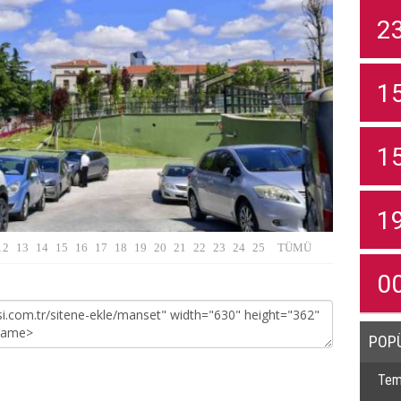
2
1
1
1
0
POP
Temi