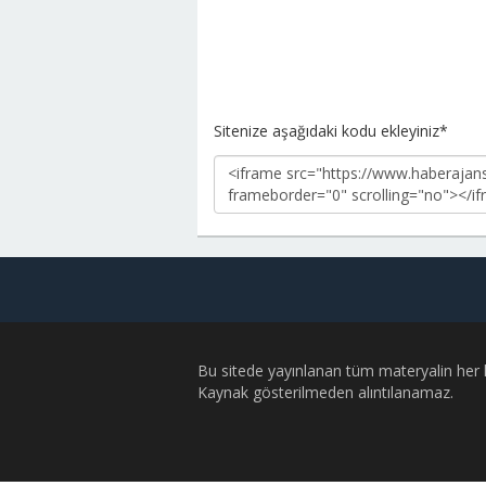
Sitenize aşağıdaki kodu ekleyiniz*
Bu sitede yayınlanan tüm materyalin her ha
Kaynak gösterilmeden alıntılanamaz.