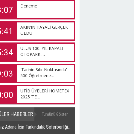
Deneme
3:07
AKIN’IN HAYALİ GERÇEK
5:41
OLDU
ULUS 100. YIL KAPALI
5:34
OTOPARKI…
'Tarihin Sıfır Noktasında'
9:03
500 Öğretmene…
UTİB ÜYELERİ HOMETEX
0:00
2025 ‘TE…
ÜLER HABERLER
Tümünü Göster
z Adana İçin Farkındalık Seferberliği…