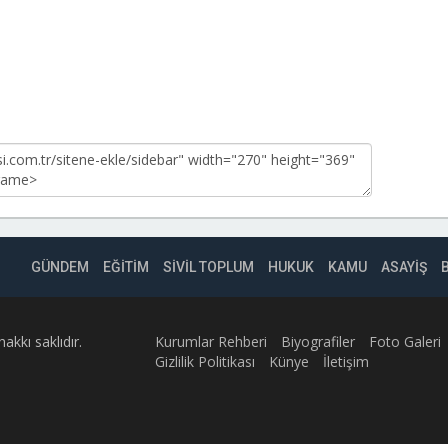
GÜNDEM
EĞİTİM
SİVİL TOPLUM
HUKUK
KAMU
ASAYİŞ
kkı saklıdır.
Kurumlar Rehberi
Biyografiler
Foto Galeri
Gizlilik Politikası
Künye
İletişim