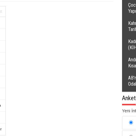
Çocu
Yapı
Kah
Tar
Kadı
(Kİ
Andı
Kıs
AB'n
Oda
Anket
Yeni İn