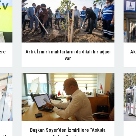
ere
Artık İzmirli muhtarların da dikili bir ağacı
Ak
var
Başkan Soyer’den İzmirlilere “Askıda