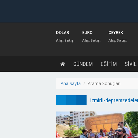
DOLAR
EURO
ÇEYREK
Alış:
Satış:
Alış:
Satış:
Alış:
Satış:
GÜNDEM
EĞİTİM
SİVİL
Ana Sayfa
Arama Sonuçları
izmirli-depremzedeler i