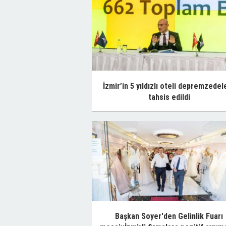
İzmir’in 5 yıldızlı oteli depremzedel
tahsis edildi
Başkan Soyer'den Gelinlik Fuarı