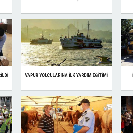
İLDİ
VAPUR YOLCULARINA İLK YARDIM EĞİTİMİ