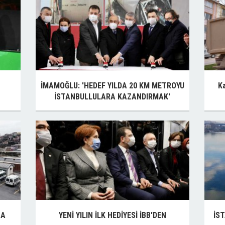
Z
İMAMOĞLU: 'HEDEF YILDA 20 KM METROYU
Ka
İSTANBULLULARA KAZANDIRMAK'
NA
YENİ YILIN İLK HEDİYESİ İBB'DEN
İS