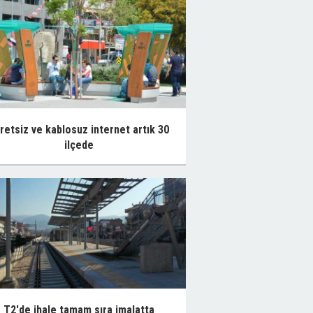
retsiz ve kablosuz internet artık 30
ilçede
T2'de ihale tamam sıra imalatta