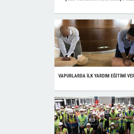
VAPURLARDA İLK YARDIM EĞİTİMİ VER