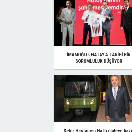
İMAMOĞLU: HATAY'A TARİHİ BİR
SORUMLULUK DÜŞÜYOR
Şehir Hastanesi Hattı ihaleye hazı