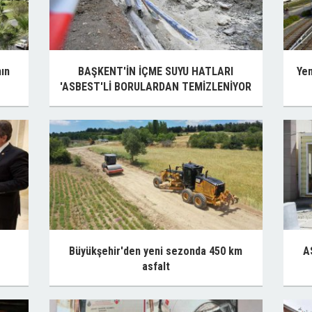
nın
BAŞKENT'İN İÇME SUYU HATLARI
​Ye
'ASBEST'Lİ BORULARDAN TEMİZLENİYOR
Büyükşehir'den yeni sezonda 450 km
A
asfalt