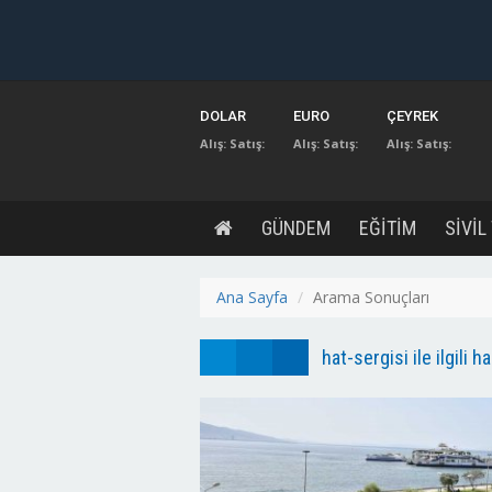
DOLAR
EURO
ÇEYREK
Alış:
Satış:
Alış:
Satış:
Alış:
Satış:
GÜNDEM
EĞİTİM
SİVİL
Ana Sayfa
Arama Sonuçları
hat-sergisi ile ilgili h