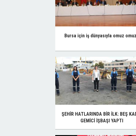
Bursa için iş dünyasıyla omuz omu
ŞEHİR HATLARINDA BİR İLK: BEŞ KA
GEMİCİ İŞBAŞI YAPTI