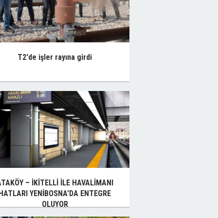
T2'de işler rayına girdi
ATAKÖY – İKİTELLİ İLE HAVALİMANI
HATLARI YENİBOSNA'DA ENTEGRE
OLUYOR