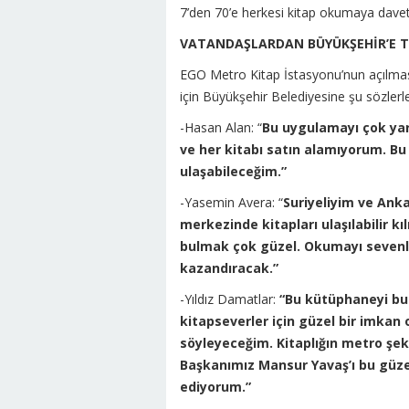
7’den 70’e herkesi kitap okumaya davet 
VATANDAŞLARDAN BÜYÜKŞEHİR’E 
EGO Metro Kitap İstasyonu’nun açılmasın
için Büyükşehir Belediyesine şu sözlerle
-Hasan Alan: “
Bu uygulamayı çok yar
ve her kitabı satın alamıyorum. Bu
ulaşabileceğim.”
-Yasemin Avera: “
Suriyeliyim ve Anka
merkezinde kitapları ulaşılabilir 
bulmak çok güzel. Okumayı sevenler
kazandıracak.”
-Yıldız Damatlar:
“Bu kütüphaneyi bur
kitapseverler için güzel bir imkan
söyleyeceğim. Kitaplığın metro şekl
Başkanımız Mansur Yavaş’ı bu güz
ediyorum.”