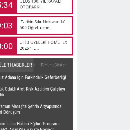
ULUS 100. YIL KAPALI
5:34
OTOPARKI…
'Tarihin Sıfır Noktasında'
9:03
500 Öğretmene…
UTİB ÜYELERİ HOMETEX
0:00
2025 ‘TE…
ÜLER HABERLER
Tümünü Göster
z Adana İçin Farkındalık Seferberliği…
k Odaklı Afet Risk Azaltımı Çalıştayı
ldı
raman Maraş'ta Şehrin Altyapısında
ihi Dönüşüm
nın İnsan Hakları Eğitim Programı
HEP), Adana'da Hayata Geçiyor