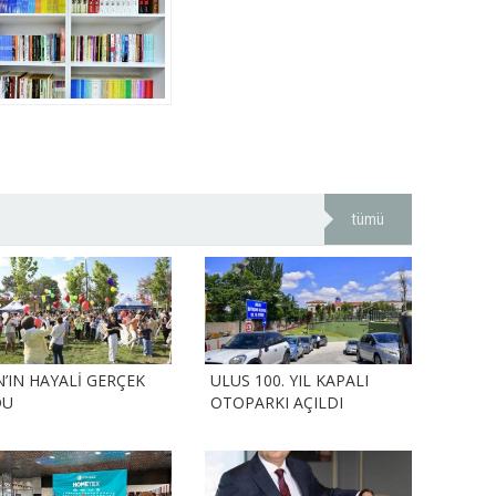
tümü
N’IN HAYALİ GERÇEK
ULUS 100. YIL KAPALI
DU
OTOPARKI AÇILDI