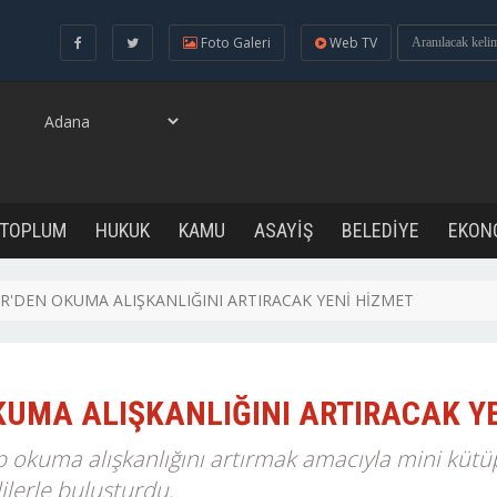
Foto Galeri
Web TV
 TOPLUM
HUKUK
KAMU
ASAYİŞ
BELEDİYE
EKON
R'DEN OKUMA ALIŞKANLIĞINI ARTIRACAK YENİ HİZMET
KUMA ALIŞKANLIĞINI ARTIRACAK Y
 okuma alışkanlığını artırmak amacıyla mini kü
ilerle buluşturdu.