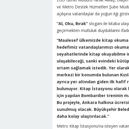
ve Metro Destek Hizmetleri Şube Müdür
açılışına vatandaşlar da yoğun ilgi göste
“Al, Oku, Bırak”
sloganı ile kitaba ula
geçirmekten mutluluk duyduklarını ifa
“Maalesef ülkemizde kitap okuma 
hedefimiz vatandaşlarımızı okuma
seyahatlerinde kitap okuyabilme 
ulaşabileceği, sanki evindeki kütü
ortam sağlamak istedik. Yer olarak
merkezi bir konumda bulunan Kızı
ayrıca yer altından giden ilk hafif
bulunuyor. Kitap İstasyonu olarak k
için yapılan Bombardier treninin 
Bu projeyle, Ankara halkına ücretsi
sunulmuş olacak. Büyükşehir Beled
daha kolay ulaştırılacak.”
Metro Kitap İstasyonu’na isteyen vatand