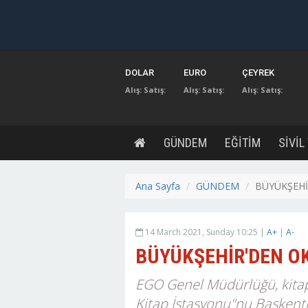
DOLAR
EURO
ÇEYREK
Alış:
Satış:
Alış:
Satış:
Alış:
Satış:
GÜNDEM
EĞİTİM
SİVİL
Ana Sayfa
GÜNDEM
BÜYÜKŞEHİ
14 March 2021, Sunday 10:25 |
A+
|
A-
BÜYÜKŞEHİR'DEN O
EGO Genel Müdürlüğü, kitap
Kitap İstasyonu"nu Başkentl