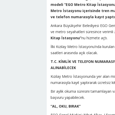
modeli “EGO Metro Kitap İstasyonu”
Metro İstasyonu içerisinde tren m
ve telefon numarasıyla kayıt yaptı
Ankara Büyükşehir Belediyesi EGO Gen
ve metro seyahatleri süresince veriml
Kitap İstasyonu”
nu hizmete açtı.
İlki Kızılay Metro İstasyonu’nda kurula
saatleri arasında açık olacak.
T.C. KİMLİK VE TELEFON NUMARASI
ALINABİLECEK
Kızılay Metro İstasyonunda yer alan mi
numarasıyla kayıt yaptırarak ücretsiz ki
Bir aylık okuma süresini tamamlayan vata
başvuru yapabilecek.
“AL, OKU, BIRAK”
EGO Genel Müdürü Nihat Alkaş, Ulaşım 