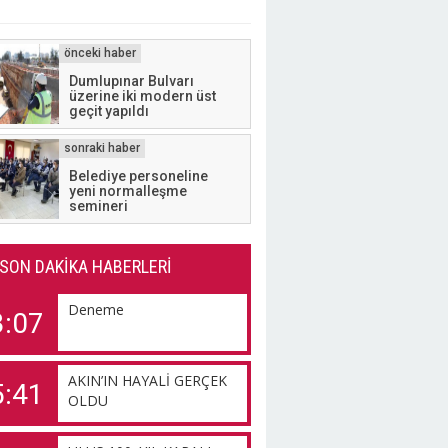
Dumlupınar Bulvarı
üzerine iki modern üst
geçit yapıldı
Belediye personeline
yeni normalleşme
semineri
SON DAKİKA HABERLERİ
Deneme
3:07
AKIN’IN HAYALİ GERÇEK
5:41
OLDU