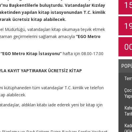
1
nu Başkentlilerle buluşturdu. Vatandaşlar Kızılay
aketinden yapılan kitap istasyonundan T.C. kimlik
rarak ücretsiz kitap alabilecek.
1
el Müdürlüğü, vatandaşları kitap okumaya teşvik etmek
i zaman geçirmelerini sağlamak amacıyla
“EGO Metro
0
n
“EGO Metro Kitap İstasyonu”
hafta için 08.00-17.00
POP
YLA KAYIT YAPTIRARAK ÜCRETSİZ KİTAP
Temi
ni kütüphaneden tüm vatandaşlar T.C. kimlik ve telefon
Çocu
tap alabilecek.
Yapı
ndaşlar, aldıkları kitabı iade ederek yeni bir kitap için
Kah
Tar
Kadı
(Kİ
Planlama ve Raylı Sistem Daire Başkanı Serdar Yeşilyurt