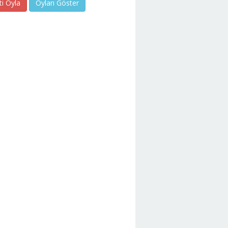
ti Oyla
Oyları Göster