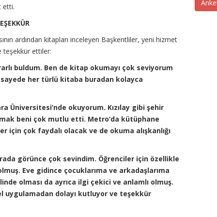
Anke
etti.
TEŞEKKÜR
ın ardından kitapları inceleyen Başkentliler, yeni hizmet
 teşekkür ettiler:
arlı buldum. Ben de kitap okumayı çok seviyorum
 sayede her türlü kitaba buradan kolayca
ra Üniversitesi’nde okuyorum. Kızılay gibi şehir
kılmak beni çok mutlu etti. Metro’da kütüphane
 için çok faydalı olacak ve de okuma alışkanlığı
ada görünce çok sevindim. Öğrenciler için özellikle
 olmuş. Eve gidince çocuklarıma ve arkadaşlarıma
inde olması da ayrıca ilgi çekici ve anlamlı olmuş.
el uygulamadan dolayı kutluyor ve teşekkür