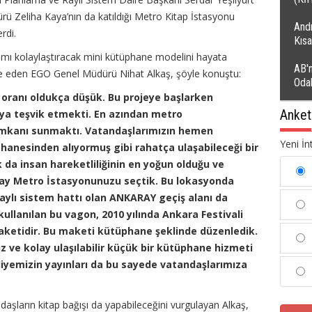
ü Zeliha Kaya’nın da katıldığı Metro Kitap İstasyonu
Andı
rdi.
Kıs
şımı kolaylaştıracak mini kütüphane modelini hayata
AB'n
de eden EGO Genel Müdürü Nihat Alkaş, şöyle konuştu:
Oda
oranı oldukça düşük. Bu projeye başlarken
Anket
ya teşvik etmekti. En azından metro
imkanı sunmaktı. Vatandaşlarımızın hemen
Yeni İn
phanesinden alıyormuş gibi rahatça ulaşabileceği bir
 da insan hareketliliğinin en yoğun olduğu ve
lay Metro İstasyonunuzu seçtik. Bu lokasyonda
 raylı sistem hattı olan ANKARAY geçiş alanı da
ullanılan bu vagon, 2010 yılında Ankara Festivali
maketidir. Bu maketi kütüphane şeklinde düzenledik.
z ve kolay ulaşılabilir küçük bir kütüphane hizmeti
iyemizin yayınları da bu sayede vatandaşlarımıza
aşların kitap bağışı da yapabileceğini vurgulayan Alkaş,