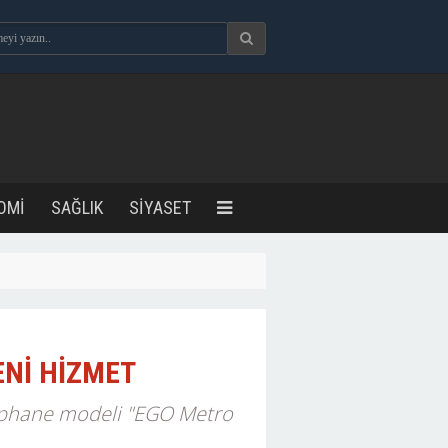
OMİ
SAĞLIK
SİYASET
ENİ HİZMET
tüphane modeli "EGO Metro