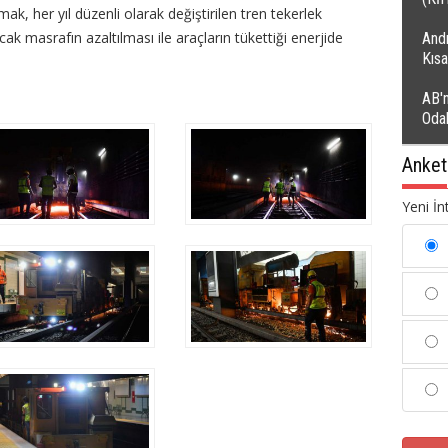
k, her yıl düzenli olarak değiştirilen tren tekerlek
k masrafın azaltılması ile araçların tükettiği enerjide
Andı
Kıs
AB'n
Oda
Anket
Yeni İn