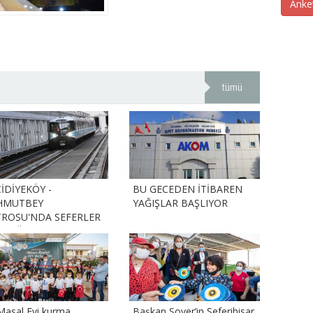
Anke
tümü
İDİYEKÖY -
BU GECEDEN İTİBAREN
HMUTBEY
YAĞIŞLAR BAŞLIYOR
ROSU'NDA SEFERLER
AMOĞLU'NUN
RTIYLA BAŞLADI
Masal Evi kurma
Başkan Soyer’in Seferihisar