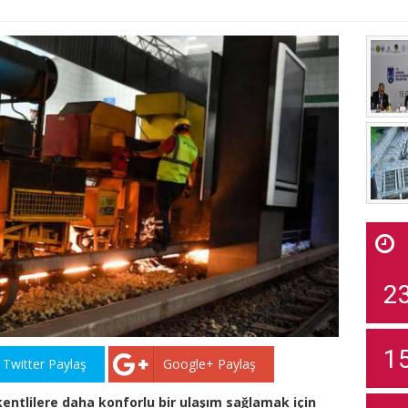
2
1
Twitter Paylaş
Google+ Paylaş
entlilere daha konforlu bir ulaşım sağlamak için