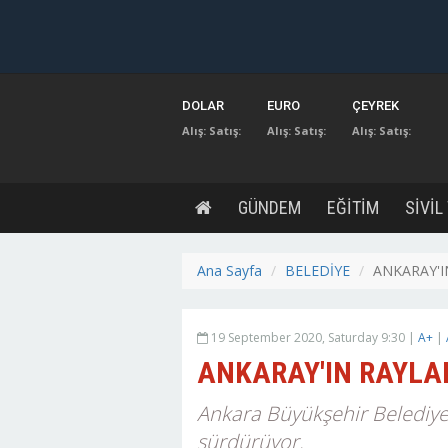
DOLAR
EURO
ÇEYREK
Alış:
Satış:
Alış:
Satış:
Alış:
Satış:
GÜNDEM
EĞİTİM
SİVİL
Ana Sayfa
BELEDİYE
ANKARAY'I
19 September 2020, Saturday 9:30 |
A+
|
ANKARAY'IN RAYLA
Ankara Büyükşehir Belediyes
sürdürüyor.