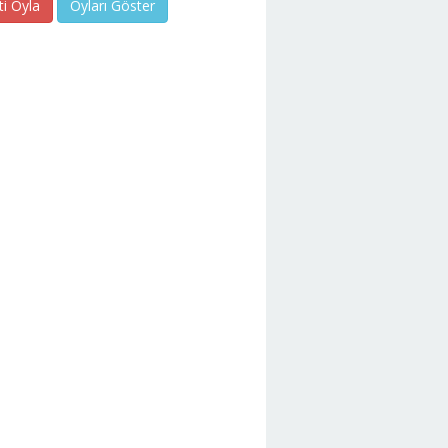
ti Oyla
Oyları Göster