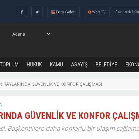
Foto Galeri
Web TV
 TOPLUM
HUKUK
KAMU
ASAYİŞ
BELEDİYE
EKON
N RAYLARINDA GÜVENLİK VE KONFOR ÇALIŞMASI
A-
RINDA GÜVENLİK VE KONFOR ÇALIŞ
i, Başkentlilere daha konforlu bir ulaşım sağlamak