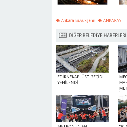
Ankara Büyükşehir
ANKARAY
DİĞER BELEDİYE HABERLERİ
EDİRNEKAPI ÜST GEÇİDİ
MEC
YENİLENDİ
MA
MET
İM
STA
METRONUN EN
'20 