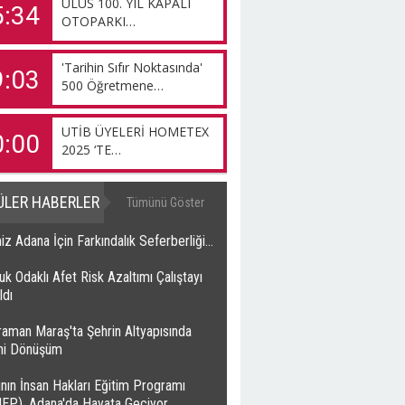
ULUS 100. YIL KAPALI
5:34
OTOPARKI…
'Tarihin Sıfır Noktasında'
9:03
500 Öğretmene…
UTİB ÜYELERİ HOMETEX
0:00
2025 ‘TE…
ÜLER HABERLER
Tümünü Göster
z Adana İçin Farkındalık Seferberliği…
k Odaklı Afet Risk Azaltımı Çalıştayı
ldı
raman Maraş'ta Şehrin Altyapısında
ihi Dönüşüm
nın İnsan Hakları Eğitim Programı
HEP), Adana'da Hayata Geçiyor