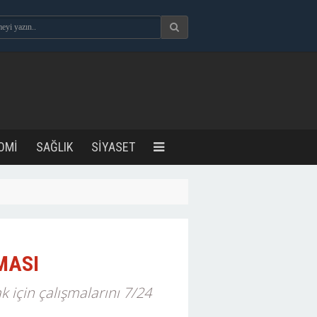
OMİ
SAĞLIK
SİYASET
MASI
 için çalışmalarını 7/24