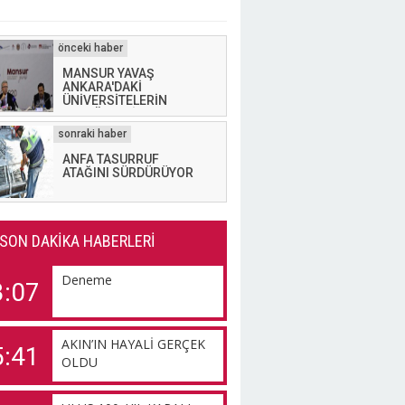
MANSUR YAVAŞ
ANKARA'DAKİ
ÜNİVERSİTELERİN
REKTÖRLERİYLE
BULUŞTU
ANFA TASURRUF
ATAĞINI SÜRDÜRÜYOR
SON DAKİKA HABERLERİ
Deneme
3:07
AKIN’IN HAYALİ GERÇEK
5:41
OLDU