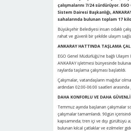
çalışmalarını 7/24 sürdürüyor. EGO
Sistem Dairesi Başkanlığı, ANKARA
sahalarında bulunan toplam 17 kilo
Büyükşehir Belediyesi insan odaklı çal
rahat ve güvenli bir şekilde ulaşım sağ
ANKARAY HATTINDA TAŞLAMA ÇAL
EGO Genel Müdürlüğü'ne bağlı Ulaşım Pl
ANKARAY işletmesi bünyesinde bulunan
raylarda taşlama çalışması başlatıldı.
Çalışmalar, vatandaşların mağdur olmam
ardından 02:00-06:00 saatleri arasında g
DAHA KONFORLU VE DAHA GÜVENLİ
Temmuz ayında başlanan çalışmalar son
çalışmalar tamamlandı. 90gün içerisi
kapsamında; tren içi ve dışı gürültüyü 
bulunan kılcal çatlaklar ve ezilmeler g