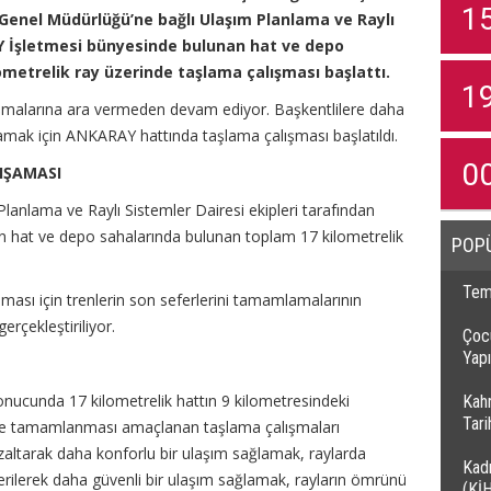
1
 Genel Müdürlüğü’ne bağlı Ulaşım Planlama ve Raylı
Y İşletmesi bünyesinde bulunan hat ve depo
metrelik ray üzerinde taşlama çalışması başlattı.
1
ışmalarına ara vermeden devam ediyor. Başkentlilere daha
lamak için ANKARAY hattında taşlama çalışması başlatıldı.
0
IŞAMASI
anlama ve Raylı Sistemler Dairesi ekipleri tarafından
 hat ve depo sahalarında bulunan toplam 17 kilometrelik
POP
Temi
ası için trenlerin son seferlerini tamamlamalarının
erçekleştiriliyor.
Çocu
Yapı
ucunda 17 kilometrelik hattın 9 kilometresindeki
Kah
Tar
nde tamamlanması amaçlanan taşlama çalışmaları
azaltarak daha konforlu bir ulaşım sağlamak, raylarda
Kadı
iderilerek daha güvenli bir ulaşım sağlamak, rayların ömrünü
(Kİ