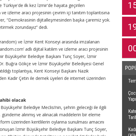
1
 Türkiye'de ilk kez İzmir'de hayata geçirilen
 ve izleme aracı projesinin çevrim içi tanıtım toplantısına
er, “Demokrasinin dijitalleşmesinden başka çaremiz yok.
1
etirmek zorundayız” dedi.
erandom) ve İzmir Kent Konseyi arasında imzalanan
0
random.com’ adlı dijital katılım ve izleme aracı projesinin
İzmir Büyükşehir Belediye Başkanı Tunç Soyer, İzmir
Dr. Buğra Gökçe ve İzmir Büyükşehir Belediyesi Genel
POP
atıldığı toplantıya, Kent Konseyi Başkanı Nazik
en Kadir Çetin ile dernek üyeleri de internet üzerinden
Temi
Çocu
Yapı
sahibi olacak
Büyükşehir Belediye Meclisi’nin, şehrin geleceği ile ilgili
Kah
nda, gündeme alınmış ve alınacak maddelerin bir eleme
Tar
atform üzerinden kentlilerin oylarına sunulması amacını
 konuşan İzmir Büyükşehir Belediye Başkanı Tunç Soyer,
Kadı
(Kİ