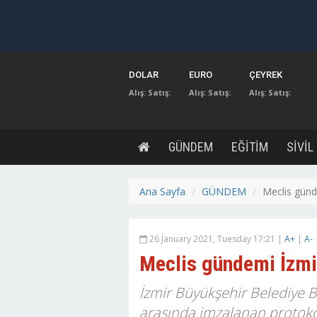
DOLAR
EURO
ÇEYREK
Alış:
Satış:
Alış:
Satış:
Alış:
Satış:
GÜNDEM
EĞİTİM
SİVİL
Ana Sayfa
GÜNDEM
Meclis günde
26 January 2021, Tuesday 17:21 |
A+
|
A-
Meclis gündemi İzmir
İzmir Büyükşehir Belediye B
arasında imzalanan protokol 