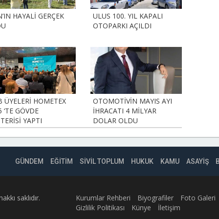
N’IN HAYALİ GERÇEK
ULUS 100. YIL KAPALI
DU
OTOPARKI AÇILDI
B ÜYELERİ HOMETEX
OTOMOTİVİN MAYIS AYI
5 ‘TE GÖVDE
İHRACATI 4 MİLYAR
TERİSİ YAPTI
DOLAR OLDU
GÜNDEM
EĞİTİM
SİVİL TOPLUM
HUKUK
KAMU
ASAYİŞ
kkı saklıdır.
Kurumlar Rehberi
Biyografiler
Foto Galeri
Gizlilik Politikası
Künye
İletişim