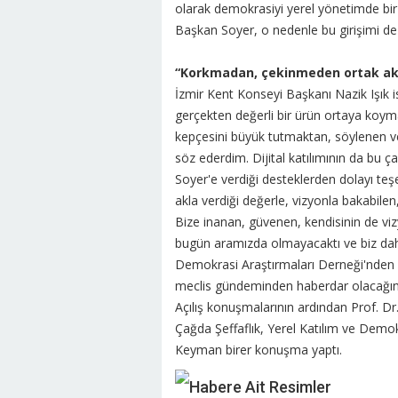
olarak demokrasiyi yerel yönetimde bir
Başkan Soyer, o nedenle bu girişimi de ç
“Korkmadan, çekinmeden ortak akl
İzmir Kent Konseyi Başkanı Nazik Işık 
gerçekten değerli bir ürün ortaya koymay
kepçesini büyük tutmaktan, söylenen 
söz ederdim. Dijital katılımının da bu
Soyer'e verdiği desteklerden dolayı t
akla verdiği değerle, vizyonla bakabilen
Bize inanan, güvenen, kendisinin de viz
bugün aramızda olmayacaktı ve biz dah
Demokrasi Araştırmaları Derneği'nden Ka
meclis gündeminden haberdar olacağını
Açılış konuşmalarının ardından Prof. Dr.
Çağda Şeffaflık, Yerel Katılım ve Demokr
Keyman birer konuşma yaptı.
Habere Ait Resimler