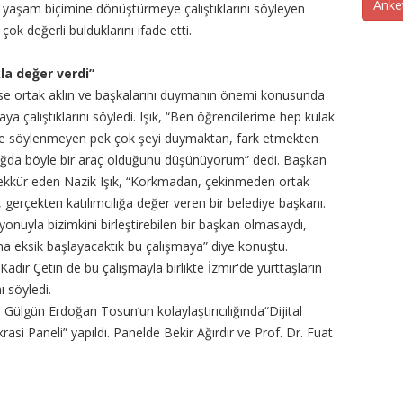
Anke
 yaşam biçimine dönüştürmeye çalıştıklarını söyleyen
ok değerli bulduklarını ifade etti.
a değer verdi”
ise ortak aklın ve başkalarını duymanın önemi konusunda
a çalıştıklarını söyledi. Işık, “Ben öğrencilerime hep kulak
ve söylenmeyen pek çok şeyi duymaktan, fark etmekten
 çağda böyle bir araç olduğunu düşünüyorum” dedi. Başkan
eşekkür eden Nazik Işık, “Korkmadan, çekinmeden ortak
, gerçekten katılımcılığa değer veren bir belediye başkanı.
yonuyla bizimkini birleştirebilen bir başkan olmasaydı,
a eksik başlayacaktık bu çalışmaya” diye konuştu.
dir Çetin de bu çalışmayla birlikte İzmir'de yurttaşların
 söyledi.
 Gülgün Erdoğan Tosun’un kolaylaştırıcılığında“Dijital
asi Paneli” yapıldı. Panelde Bekir Ağırdır ve Prof. Dr. Fuat