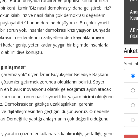
r, “Bütün dünyada totaliter ve popülist iktidarlar hızla
r kent, İzmir 'Biz nasıl demokrasiyi daha geliştirebiliriz?
Andı
kün kılabiliriz ve nasıl daha çok demokrasi değerlerini
Kıs
, paylaşabiliriz’ bunun derdine düşüyoruz. Bu çok kıymetli
bir sorun yok. İnsanlar demokrasi krizi yaşıyor. Dünyada
AB'n
Oda
okrasinin erdemlerinin zafiyetlerinden kaynaklanmıyor.
i kadar geniş, yeteri kadar yaygın bir biçimde insanlarla
Anket
labilir” diye konuştu.
Yeni İn
ygınlaşması”
 çaremiz yok” diyen İzmir Büyükşehir Belediye Başkanı
 çözümler getirmek zorunda olduklarını belirtti. Soyer,
ğın en büyük inovasyonu olarak geleceğimizi aydınlatacak
ıkarmadan, onun nasıl kıymetli bir yaşam biçimi olduğunu
. Demokrasiden gittikçe uzaklaşılırken, çarenin
ve dijitalleşmesinden geçtiğini düşünüyoruz. O nedenle
rı Derneği ile yaptığı anlaşmanın çok değerli olduğunu
yaratıcı çözümler kullanarak katılımcılığı, şeffaflığı, genel