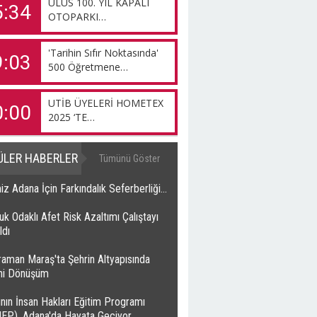
ULUS 100. YIL KAPALI
5:34
OTOPARKI…
'Tarihin Sıfır Noktasında'
9:03
500 Öğretmene…
UTİB ÜYELERİ HOMETEX
0:00
2025 ‘TE…
ÜLER HABERLER
Tümünü Göster
z Adana İçin Farkındalık Seferberliği…
k Odaklı Afet Risk Azaltımı Çalıştayı
ldı
raman Maraş'ta Şehrin Altyapısında
ihi Dönüşüm
nın İnsan Hakları Eğitim Programı
HEP), Adana'da Hayata Geçiyor