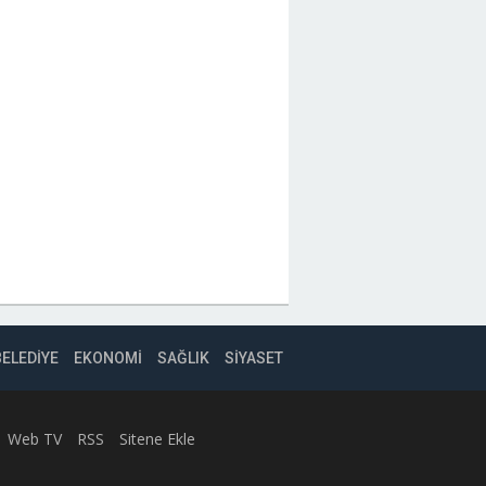
BELEDİYE
EKONOMİ
SAĞLIK
SİYASET
Web TV
RSS
Sitene Ekle