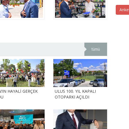
Anke
tümü
N’IN HAYALİ GERÇEK
ULUS 100. YIL KAPALI
DU
OTOPARKI AÇILDI