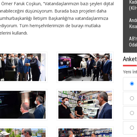
Kadı
i Ömer Faruk Coşkun, “Vatandaşlarımızın bazı şeyleri dijital
(Kİ
anabileceğini düşünüyorum. Burada bazı projeleri daha
umhurbaşkanlığı İletişim Başkanlığı’na vatandaşlarımıza
Andı
r ediyorum. Tüm hemşehrilerimizin de burayı mutlaka
Kıs
erini kullandı.
AB'n
Oda
Anket
Yeni İn