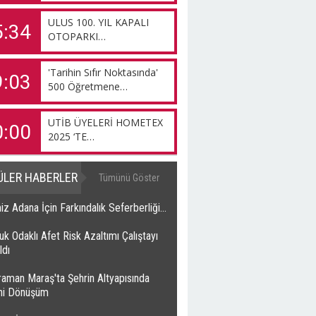
ULUS 100. YIL KAPALI
5:34
OTOPARKI…
'Tarihin Sıfır Noktasında'
9:03
500 Öğretmene…
UTİB ÜYELERİ HOMETEX
0:00
2025 ‘TE…
ÜLER HABERLER
Tümünü Göster
z Adana İçin Farkındalık Seferberliği…
k Odaklı Afet Risk Azaltımı Çalıştayı
ldı
raman Maraş'ta Şehrin Altyapısında
ihi Dönüşüm