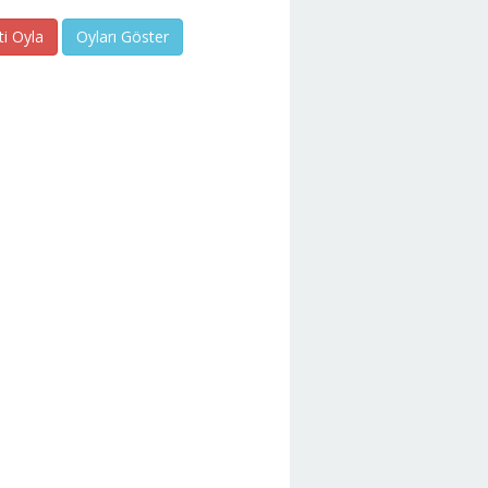
ti Oyla
Oyları Göster