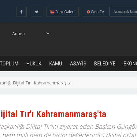
Foto Galeri
Web TV
 TOPLUM
HUKUK
KAMU
ASAYİŞ
BELEDİYE
EKON
kanlığı Dijital Tır'ı Kahramanmaraş'ta
Dijital Tır'ı Kahramanmaraş'ta
şkanlığı Dijital Tır’ını ziyaret eden Başkan Güngör
, hem milli hem de tarihi değerlerimizi dijital or