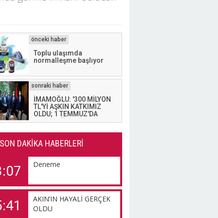
Toplu ulaşımda
normalleşme başlıyor
İMAMOĞLU: '300 MİLYON
TL'Yİ AŞKIN KATKIMIZ
OLDU; 1 TEMMUZ'DA
DURACAĞIZ'
SON DAKİKA HABERLERİ
Deneme
3:07
AKIN’IN HAYALİ GERÇEK
5:41
OLDU