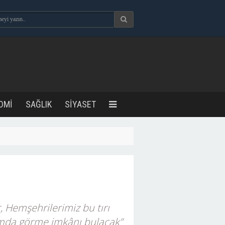
OMİ
SAĞLIK
SİYASET
, Hemşehrilerimiz bu tırı
tamda görme imkânı bulacak”