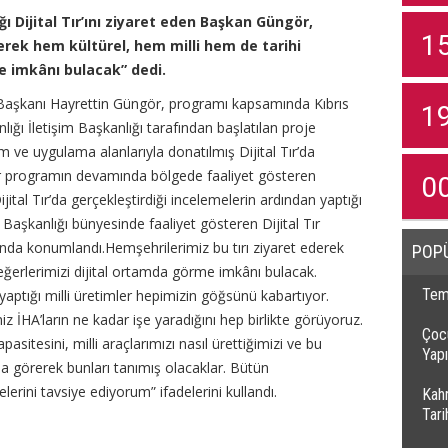
ı Dijital Tır’ını ziyaret eden Başkan Güngör,
1
erek hem kültürel, hem milli hem de tarihi
e imkânı bulacak” dedi.
aşkanı Hayrettin Güngör, programı kapsamında Kıbrıs
1
 İletişim Başkanlığı tarafından başlatılan proje
m ve uygulama alanlarıyla donatılmış Dijital Tır’da
 programın devamında bölgede faaliyet gösteren
0
jital Tır’da gerçekleştirdiği incelemelerin ardından yaptığı
Başkanlığı bünyesinde faaliyet gösteren Dijital Tır
a konumlandı.Hemşehrilerimiz bu tırı ziyaret ederek
POP
eğerlerimizi dijital ortamda görme imkânı bulacak.
Temi
yaptığı milli üretimler hepimizin göğsünü kabartıyor.
 İHA’ların ne kadar işe yaradığını hep birlikte görüyoruz.
Çocu
sitesini, milli araçlarımızı nasıl ürettiğimizi ve bu
Yapı
mda görerek bunları tanımış olacaklar. Bütün
lerini tavsiye ediyorum” ifadelerini kullandı.
Kah
Tar