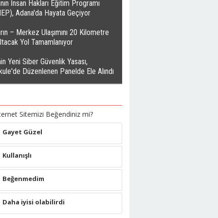
nın İnsan Hakları Eğitim Programı
HEP), Adana'da Hayata Geçiyor
rın – Merkez Ulaşımını 20 Kilometre
altacak Yol Tamamlanıyor
in Yeni Siber Güvenlik Yasası,
kule'de Düzenlenen Panelde Ele Alındı
ternet Sitemizi Beğendiniz mi?
Gayet Güzel
Kullanışlı
Beğenmedim
Daha iyisi olabilirdi