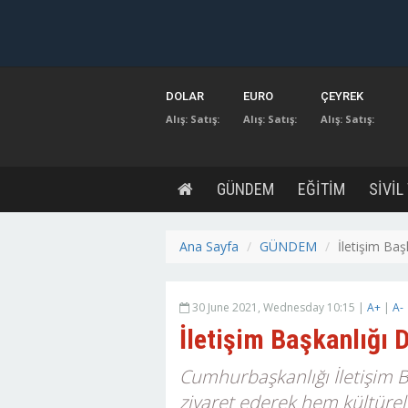
DOLAR
EURO
ÇEYREK
Alış:
Satış:
Alış:
Satış:
Alış:
Satış:
GÜNDEM
EĞİTİM
SİVİL
Ana Sayfa
GÜNDEM
İletişim Baş
30 June 2021, Wednesday 10:15 |
A+
|
A-
İletişim Başkanlığı 
Cumhurbaşkanlığı İletişim Ba
ziyaret ederek hem kültürel