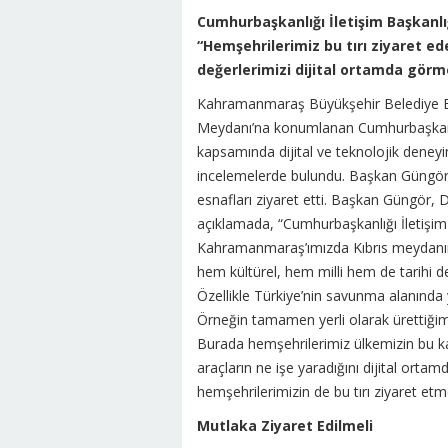
Cumhurbaşkanlığı İletişim Başkanlığ
“Hemşehrilerimiz bu tırı ziyaret ed
değerlerimizi dijital ortamda görm
Kahramanmaraş Büyükşehir Belediye B
Meydanı’na konumlanan Cumhurbaşkanlığı
kapsamında dijital ve teknolojik deneyi
incelemelerde bulundu. Başkan Güngör
esnafları ziyaret etti. Başkan Güngör, Di
açıklamada, “Cumhurbaşkanlığı İletişim 
Kahramanmaraş’ımızda Kıbrıs meydanınd
hem kültürel, hem milli hem de tarihi d
Özellikle Türkiye’nin savunma alanında 
Örneğin tamamen yerli olarak ürettiğimiz
Burada hemşehrilerimiz ülkemizin bu kapa
araçların ne işe yaradığını dijital orta
hemşehrilerimizin de bu tırı ziyaret etme
Mutlaka Ziyaret Edilmeli