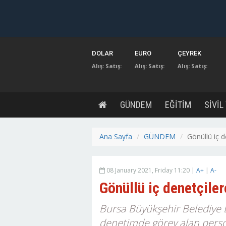
DOLAR
EURO
ÇEYREK
Alış:
Satış:
Alış:
Satış:
Alış:
Satış:
GÜNDEM
EĞİTİM
SİVİL
Ana Sayfa
GÜNDEM
Gönüllü iç d
08 January 2021, Friday 11:20 |
A+
|
A-
Gönüllü iç denetçiler
Bursa Büyükşehir Belediye B
denetimde görev alan person