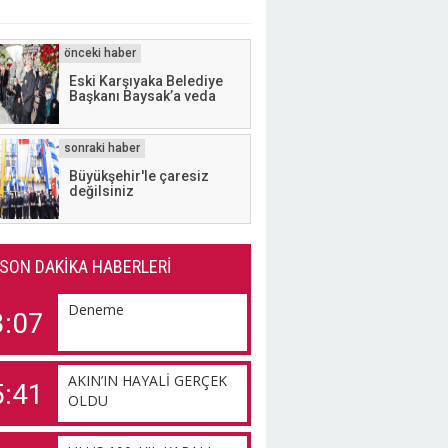
Eski Karşıyaka Belediye
Başkanı Baysak’a veda
Büyükşehir'le çaresiz
değilsiniz
SON DAKİKA HABERLERİ
Deneme
3:07
AKIN’IN HAYALİ GERÇEK
5:41
OLDU