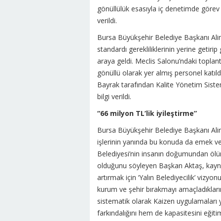
gönüllülük esasıyla iç denetimde görev 
verildi.
Bursa Büyükşehir Belediye Başkanı Alin
standardı gerekliliklerinin yerine getirip
araya geldi. Meclis Salonu’ndaki toplan
gönüllü olarak yer almış personel katıl
Bayrak tarafından Kalite Yönetim Sistemi
bilgi verildi.
“66 milyon TL’lik iyileştirme”
Bursa Büyükşehir Belediye Başkanı Alin
işlerinin yanında bu konuda da emek ve 
Belediyesi’nin insanın doğumundan öl
olduğunu söyleyen Başkan Aktaş, kaynak
artırmak için ‘Yalın Belediyecilik’ vizyon
kurum ve şehir bırakmayı amaçladıkların
sistematik olarak Kaizen uygulamaları y
farkındalığını hem de kapasitesini eğitim