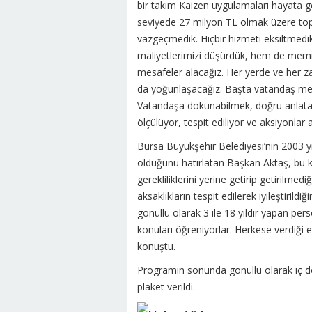
bir takım Kaizen uygulamaları hayata g
seviyede 27 milyon TL olmak üzere topl
vazgeçmedik. Hiçbir hizmeti eksiltmedik
maliyetlerimizi düşürdük, hem de memnu
mesafeler alacağız. Her yerde ve her z
da yoğunlaşacağız. Başta vatandaş memn
Vatandaşa dokunabilmek, doğru anlatabi
ölçülüyor, tespit ediliyor ve aksiyonlar a
Bursa Büyükşehir Belediyesi’nin 2003 yı
olduğunu hatırlatan Başkan Aktaş, bu k
gerekliliklerini yerine getirip getirilmedi
aksaklıkların tespit edilerek iyileştirild
gönüllü olarak 3 ile 18 yıldır yapan pe
konuları öğreniyorlar. Herkese verdiği 
konuştu.
Programın sonunda gönüllü olarak iç d
plaket verildi.