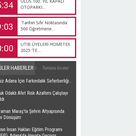
ULUS 100. YIL KAPALI
5:34
OTOPARKI…
'Tarihin Sıfır Noktasında'
9:03
500 Öğretmene…
UTİB ÜYELERİ HOMETEX
0:00
2025 ‘TE…
ÜLER HABERLER
Tümünü Göster
z Adana İçin Farkındalık Seferberliği…
k Odaklı Afet Risk Azaltımı Çalıştayı
ldı
raman Maraş'ta Şehrin Altyapısında
ihi Dönüşüm
nın İnsan Hakları Eğitim Programı
HEP), Adana'da Hayata Geçiyor