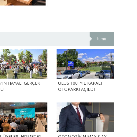
tümü
N’IN HAYALİ GERÇEK
ULUS 100. YIL KAPALI
DU
OTOPARKI AÇILDI
B ÜYELERİ HOMETEX
OTOMOTİVİN MAYIS AYI