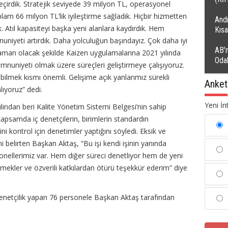
eçirdik. Stratejik seviyede 39 milyon TL, operasyonel
am 66 milyon TL’lik iyileştirme sağladık. Hiçbir hizmetten
Andı
. Atıl kapasiteyi başka yeni alanlara kaydırdık. Hem
Kıs
niyeti artırdık. Daha yolculuğun başındayız. Çok daha iyi
AB'n
aman olacak şekilde Kaizen uygulamalarına 2021 yılında
Oda
uniyeti olmak üzere süreçleri geliştirmeye çalışıyoruz.
lmek kısmı önemli. Gelişime açık yanlarımız sürekli
Anket
lıyoruz” dedi.
Yeni İn
lından beri Kalite Yönetim Sistemi Belgesi’nin sahip
apsamda iç denetçilerin, birimlerin standardın
ğini kontrol için denetimler yaptığını söyledi. Eksik ve
iğini belirten Başkan Aktaş, “Bu işi kendi işinin yanında
rsonellerimiz var. Hem diğer süreci denetliyor hem de yeni
emekler ve özverili katkılardan ötürü teşekkür ederim” diye
enetçilik yapan 76 personele Başkan Aktaş tarafından