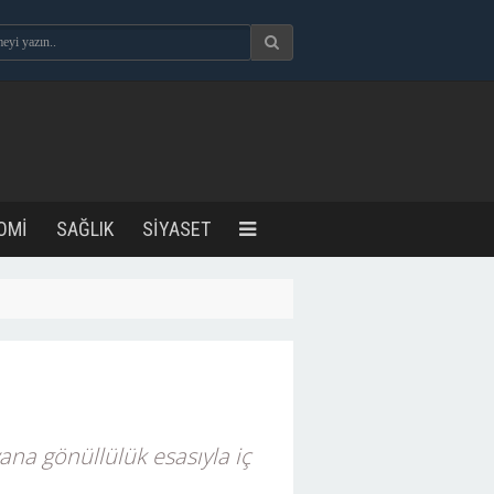
OMİ
SAĞLIK
SİYASET
ana gönüllülük esasıyla iç
.