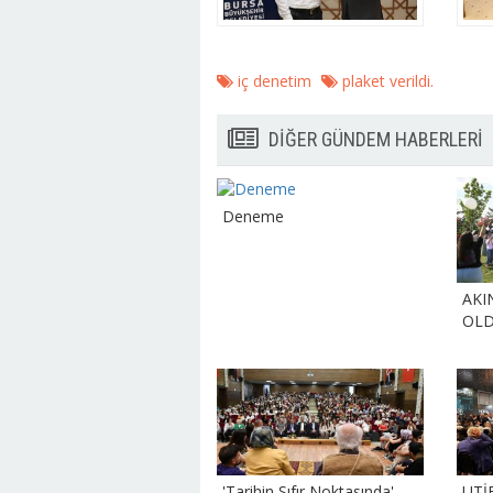
iç denetim
plaket verildi.
DİĞER GÜNDEM HABERLERİ
Deneme
AKI
OL
'Tarihin Sıfır Noktasında'
UTİ