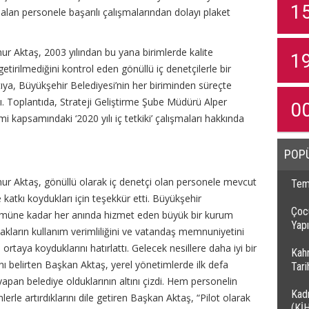
1
alan personele başarılı çalışmalarından dolayı plaket
ur Aktaş, 2003 yılından bu yana birimlerde kalite
1
 getirilmediğini kontrol eden gönüllü iç denetçilerle bir
tıya, Büyükşehir Belediyesi’nin her biriminden süreçte
dı. Toplantıda, Strateji Geliştirme Şube Müdürü Alper
0
 kapsamındaki ‘2020 yılı iç tetkiki’ çalışmaları hakkında
POP
ur Aktaş, gönüllü olarak iç denetçi olan personele mevcut
Temi
katkı koydukları için teşekkür etti. Büyükşehir
Çocu
ümüne kadar her anında hizmet eden büyük bir kurum
Yapı
ların kullanım verimliliğini ve vatandaş memnuniyetini
u ortaya koyduklarını hatırlattı. Gelecek nesillere daha iyi bir
Kah
ı belirten Başkan Aktaş, yerel yönetimlerde ilk defa
Tar
apan belediye olduklarının altını çizdi. Hem personelin
Kadı
lerle artırdıklarını dile getiren Başkan Aktaş, “Pilot olarak
(Kİ