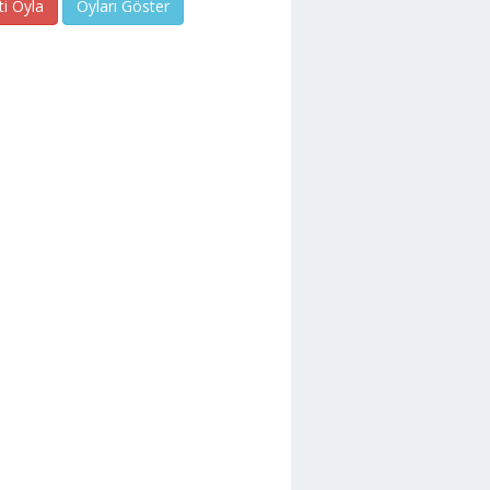
ti Oyla
Oyları Göster