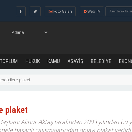
Foto Galeri
Web TV
 TOPLUM
HUKUK
KAMU
ASAYİŞ
BELEDİYE
EKON
enetçilere plaket
e plaket
aşkanı Alinur Aktaş tarafından 2003 yılından bu y
ele başarılı çalışmalarından dolayı plaket verildi