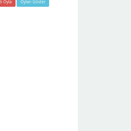
ti Oyla
Oyları Göster