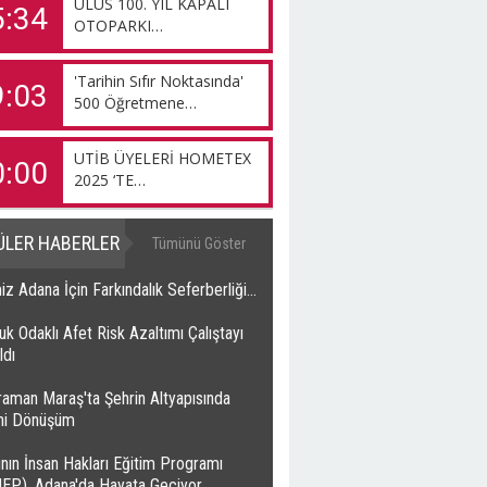
ULUS 100. YIL KAPALI
5:34
OTOPARKI…
'Tarihin Sıfır Noktasında'
9:03
500 Öğretmene…
UTİB ÜYELERİ HOMETEX
0:00
2025 ‘TE…
ÜLER HABERLER
Tümünü Göster
z Adana İçin Farkındalık Seferberliği…
k Odaklı Afet Risk Azaltımı Çalıştayı
ldı
raman Maraş'ta Şehrin Altyapısında
ihi Dönüşüm
nın İnsan Hakları Eğitim Programı
HEP), Adana'da Hayata Geçiyor