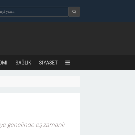
OMİ
SAĞLIK
SİYASET
ye genelinde eş zamanlı