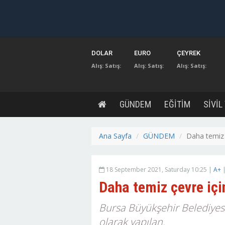
DOLAR
EURO
ÇEYREK
Alış:
Satış:
Alış:
Satış:
Alış:
Satış:
GÜNDEM
EĞİTİM
SİVİL
Ana Sayfa
GÜNDEM
Daha temiz ç
18 September 2021, Saturday 10:25 |
A+
Daha temiz çevre içi
Bursa Büyükşehir Belediyes
olarak yapılan.