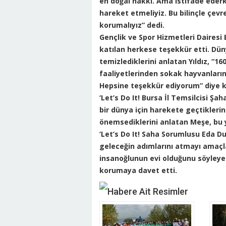
en doğal hakkı. Ama istifade ederke
hareket etmeliyiz. Bu bilinçle çevre
korumalıyız” dedi.
Gençlik ve Spor Hizmetleri Dairesi
katılan herkese teşekkür etti. Dün
temizlediklerini anlatan Yıldız, “
faaliyetlerinden sokak hayvanların
Hepsine teşekkür ediyorum” diye 
‘Let’s Do It! Bursa İl Temsilcisi Ş
bir dünya için harekete geçtiklerini
önemsediklerini anlatan Meşe, bu y
‘Let’s Do It! Saha Sorumlusu Eda D
geleceğin adımlarını atmayı amaçla
insanoğlunun evi olduğunu söyleye
korumaya davet etti.
Habere Ait Resimler