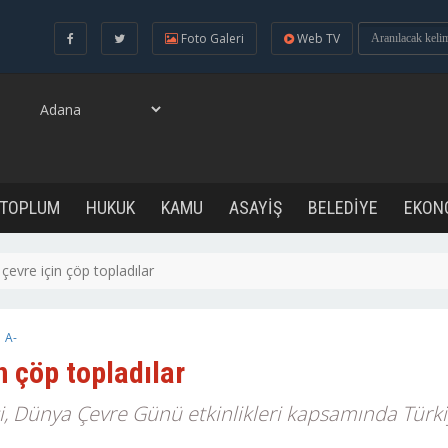
Foto Galeri
Web TV
 TOPLUM
HUKUK
KAMU
ASAYİŞ
BELEDİYE
EKON
evre için çöp topladılar
|
A-
n çöp topladılar
i, Dünya Çevre Günü etkinlikleri kapsamında Türki