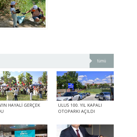
tümü
N’IN HAYALİ GERÇEK
ULUS 100. YIL KAPALI
DU
OTOPARKI AÇILDI