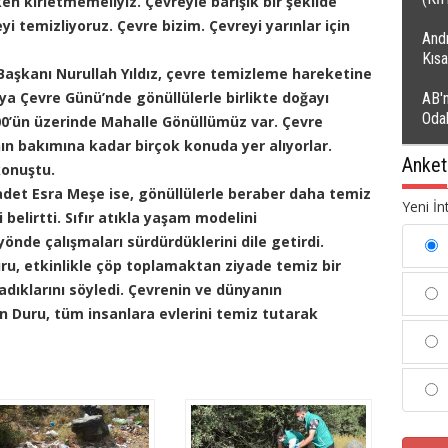
n kirletmemeliyiz. Çevreyle barışık bir şekilde
yi temizliyoruz. Çevre bizim. Çevreyi yarınlar için
Andı
Kıs
 Başkanı Nurullah Yıldız, çevre temizleme hareketine
ya Çevre Günü’nde gönüllülerle birlikte doğayı
AB'n
Oda
1600’ün üzerinde Mahalle Gönüllümüz var. Çevre
ın bakımına kadar birçok konuda yer alıyorlar.
Anket
konuştu.
ahadet Esra Meşe ise, gönüllülerle beraber daha temiz
Yeni İn
 belirtti. Sıfır atıkla yaşam modelini
önde çalışmaları sürdürdüklerini dile getirdi.
uru, etkinlikle çöp toplamaktan ziyade temiz bir
dıklarını söyledi. Çevrenin ve dünyanın
n Duru, tüm insanlara evlerini temiz tutarak