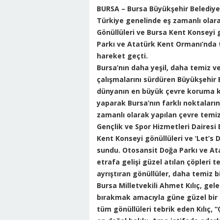
BURSA –
Bursa Büyükşehir Belediye
Türkiye genelinde eş zamanlı olara
Gönüllüleri ve Bursa Kent Konseyi g
Parkı ve Atatürk Kent Ormanı’nda t
hareket geçti.
Bursa’nın daha yeşil, daha temiz ve
çalışmalarını sürdüren Büyükşehir 
dünyanın en büyük çevre koruma kuru
yaparak Bursa’nın farklı noktaları
zamanlı olarak yapılan çevre temiz
Gençlik ve Spor Hizmetleri Dairesi 
Kent Konseyi gönüllüleri ve ‘Let’s D
sundu. Otosansit Doğa Parkı ve At
etrafa gelişi güzel atılan çöpleri 
ayrıştıran gönüllüler, daha temiz b
Bursa Milletvekili Ahmet Kılıç, gele
bırakmak amacıyla güne güzel bir ça
tüm gönüllüleri tebrik eden Kılıç,