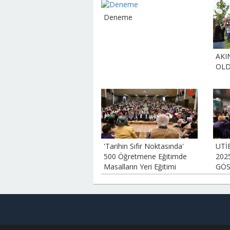
Deneme
AKI
OL
'Tarihin Sıfır Noktasında'
UTİ
500 Öğretmene Eğitimde
202
Masalların Yeri Eğitimi
GÖS