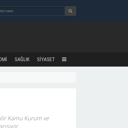
OMİ
SAĞLIK
SİYASET
ebilir Kamu Kurum ve
rışıyor.