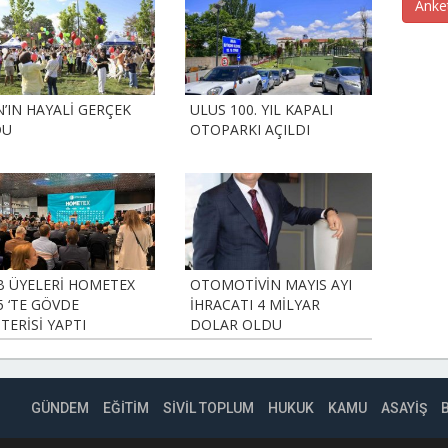
Anke
N’IN HAYALİ GERÇEK
ULUS 100. YIL KAPALI
DU
OTOPARKI AÇILDI
B ÜYELERİ HOMETEX
OTOMOTİVİN MAYIS AYI
5 ‘TE GÖVDE
İHRACATI 4 MİLYAR
TERİSİ YAPTI
DOLAR OLDU
GÜNDEM
EĞİTİM
SİVİL TOPLUM
HUKUK
KAMU
ASAYİŞ