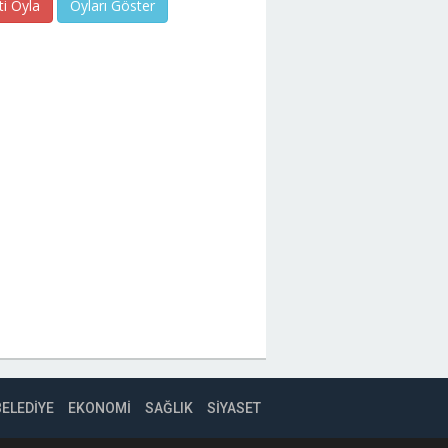
ti Oyla
Oyları Göster
BELEDİYE
EKONOMİ
SAĞLIK
SİYASET