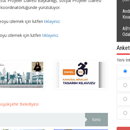
tüt Projeler Dairesi Başkanlığı, Sosyal Projeler Dairesi
ı koordinatörlüğünde yürütülüyor.
Andı
Kıs
deoyu izlemek için lütfen
tıklayınız.
AB'n
Oda
eoyu izlemek için lütfen
tıklayınız.
Anket
Yeni İn
üyükşehir Belediyesi
tümü