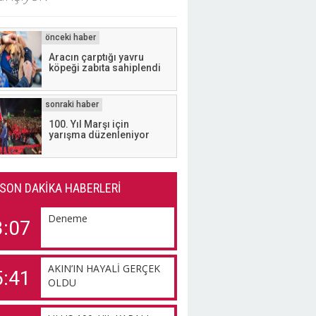
​Aracın çarptığı yavru
köpeği zabıta sahiplendi
100. Yıl Marşı için
yarışma düzenleniyor
SON DAKİKA HABERLERİ
Deneme
3:07
AKIN’IN HAYALİ GERÇEK
5:41
OLDU