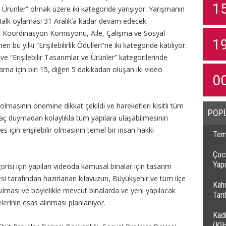
1
ve Ürünler” olmak üzere iki kategoride yarışıyor. Yarışmanın
Halk oylaması 31 Aralık’a kadar devam edecek.
rlik Koordinasyon Komisyonu, Aile, Çalışma ve Sosyal
1
bu yılki “Erişilebilirlik Ödülleri”ne iki kategoride katılıyor.
ve “Erişilebilir Tasarımlar ve Ürünler” kategorilerinde
ma için biri 15, diğeri 5 dakikadan oluşan iki video
0
 olmasının önemine dikkat çekildi ve hareketleri kısıtlı tüm
POP
iyaç duymadan kolaylıkla tüm yapılara ulaşabilmesinin
es için erişilebilir olmasının temel bir insan hakkı
Temi
Çocu
Yapı
gorisi için yapılan videoda kamusal binalar için tasarım
resi tarafından hazırlanan kılavuzun, Büyükşehir ve tüm ilçe
Kah
şılması ve böylelikle mevcut binalarda ve yeni yapılacak
Tar
kelerinin esas alınması planlanıyor.
Kadı
(Kİ