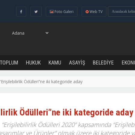
Foto Galeri
Web TV
 TOPLUM
HUKUK
KAMU
ASAYİŞ
BELEDİYE
EKON
Erişilebilirlik Ödülleri”ne iki kategoride aday
lirlik Ödülleri”ne iki kategoride aday
 “Erişilebilirlik Ödülleri 2020” kapsamında “Erişil
 Tasarımlar ve Ürünler” olmak üzere iki kategoride ya