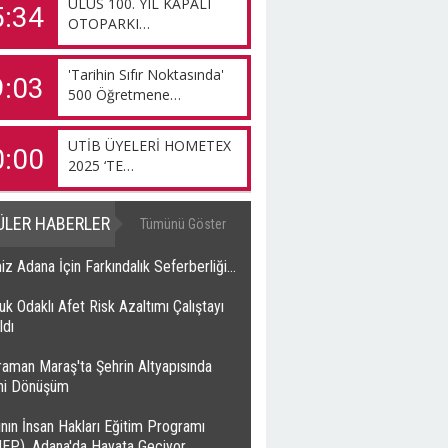
ULUS 100. YIL KAPALI
5:34
OTOPARKI…
'Tarihin Sıfır Noktasında'
9:03
500 Öğretmene…
UTİB ÜYELERİ HOMETEX
0:00
2025 ‘TE…
ÜLER HABERLER
Tümünü Göster
z Adana İçin Farkındalık Seferberliği…
k Odaklı Afet Risk Azaltımı Çalıştayı
ldı
raman Maraş'ta Şehrin Altyapısında
ihi Dönüşüm
nın İnsan Hakları Eğitim Programı
HEP), Adana'da Hayata Geçiyor