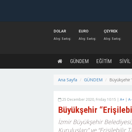
DOLAR
EURO
ÇEYREK
Alış:
Satış:
Alış:
Satış:
Alış:
Satış:
GÜNDEM
EĞİTİM
SİVİL
Ana Sayfa
GÜNDEM
Büyükşehir “
25 December 2020, Friday 10:15 |
A+
|
A-
Büyükşehir “Erişilebi
İzmir Büyükşehir Belediyesi,
Kuruluşları” ve “Erişilebilir