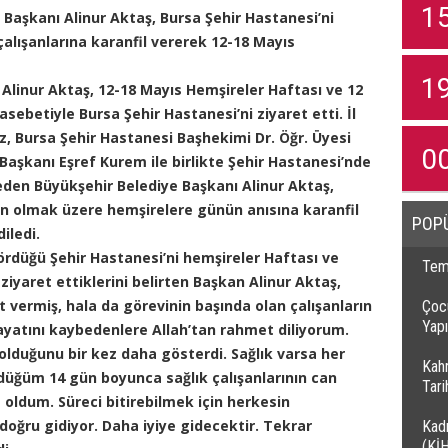
1
Başkanı Alinur Aktaş, Bursa Şehir Hastanesi’ni
çalışanlarına karanfil vererek 12-18 Mayıs
1
Alinur Aktaş, 12-18 Mayıs Hemşireler Haftası ve 12
betiyle Bursa Şehir Hastanesi’ni ziyaret etti. İl
z, Bursa Şehir Hastanesi Başhekimi Dr. Öğr. Üyesi
0
 Başkanı Eşref Kurem ile birlikte Şehir Hastanesi’nde
t eden Büyükşehir Belediye Başkanı Alinur Aktaş,
 olmak üzere hemşirelere günün anısına karanfil
POP
iledi.
gördüğü Şehir Hastanesi’ni hemşireler Haftası ve
Temi
iyaret ettiklerini belirten Başkan Alinur Aktaş,
vermiş, hala da görevinin başında olan çalışanların
Çocu
Yapı
yatını kaybedenlere Allah’tan rahmet diliyorum.
olduğunu bir kez daha gösterdi. Sağlık varsa her
Kah
rdüğüm 14 gün boyunca sağlık çalışanlarının can
Tar
 oldum. Süreci bitirebilmek için herkesin
doğru gidiyor. Daha iyiye gidecektir. Tekrar
Kadı
(Kİ