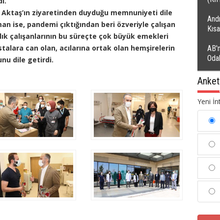
i.
r Aktaş’ın ziyaretinden duyduğu memnuniyeti dile
Andı
n ise, pandemi çıktığından beri özveriyle çalışan
Kıs
lık çalışanlarının bu süreçte çok büyük emekleri
alara can olan, acılarına ortak olan hemşirelerin
AB'n
Oda
nu dile getirdi.
Anket
Yeni İn