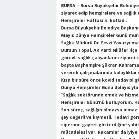
BURSA
– Bursa Büyükşehir Belediye 
ziyaret edip hemşirelere ve sağlık 
Hemşireler Haftası'nı kutladı.
Bursa Büyükşehir Belediye Başkanı 
Mayıs Dünya Hemşireler Günü münase
Sağlık Müdürü Dr. Fevzi Yavuzyılma
Dursun Topal, AK Parti Nilüfer İlçe
görevli sağlık çalışanlarını ziyare
başta Başhemşire Şükran Kahraman
vererek çalışmalarında kolaylıklar d
Kısa bir süre önce kovid tedavisi 
Dünya Hemşireler Günü dolayısıyla z
“Sağlık sektöründe emek ve hizmet 
Hemşireler Günü’nü kutluyorum. Ha
Son süreç, sağlığın olmazsa olmaz 
şey değerli ve kıymetli. Tedavi gö
siperane gayret gösterdiğine şahit
mücadelesi var. Rakamlar da iyiye 