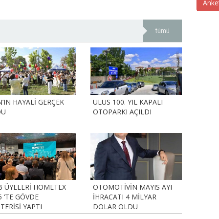
Anke
tümü
N’IN HAYALİ GERÇEK
ULUS 100. YIL KAPALI
DU
OTOPARKI AÇILDI
B ÜYELERİ HOMETEX
OTOMOTİVİN MAYIS AYI
5 ‘TE GÖVDE
İHRACATI 4 MİLYAR
TERİSİ YAPTI
DOLAR OLDU