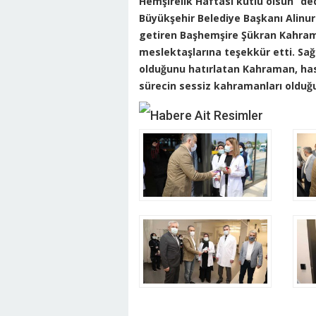
Hemşirelik Haftası kutlu olsun” ded
Büyükşehir Belediye Başkanı Alinu
getiren Başhemşire Şükran Kahrama
meslektaşlarına teşekkür etti. Sağ
olduğunu hatırlatan Kahraman, hast
sürecin sessiz kahramanları olduğu
Habere Ait Resimler