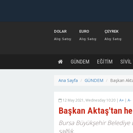
DOLAR
EURO
ÇEYREK
Alış:
Satış:
Alış:
Satış:
Alış:
Satış:
GÜNDEM
EĞİTİM
SİVİL
Ana Sayfa
GÜNDEM
Başkan Akta
12 May 2021, Wednesday 10:20 |
A+
|
A-
Başkan Aktaş'tan hem
Bursa Büyükşehir Belediye B
sağlık.