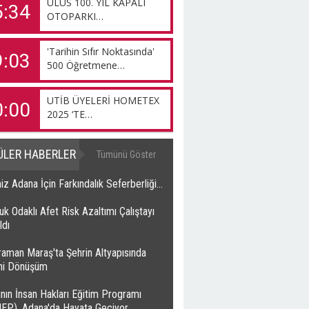
ULUS 100. YIL KAPALI
5:34
OTOPARKI…
'Tarihin Sıfır Noktasında'
9:03
500 Öğretmene…
UTİB ÜYELERİ HOMETEX
0:00
2025 ‘TE…
ÜLER HABERLER
Tümünü Göster
z Adana İçin Farkındalık Seferberliği…
k Odaklı Afet Risk Azaltımı Çalıştayı
ldı
raman Maraş'ta Şehrin Altyapısında
ihi Dönüşüm
nın İnsan Hakları Eğitim Programı
HEP), Adana'da Hayata Geçiyor