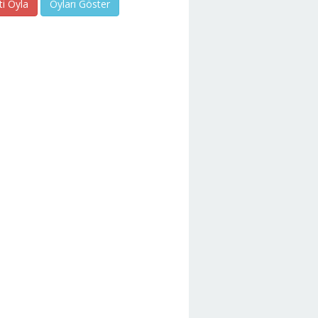
ti Oyla
Oyları Göster