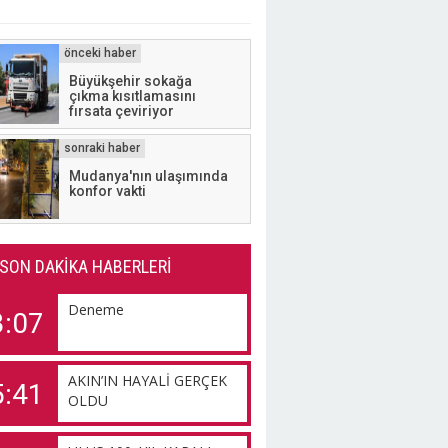
Büyükşehir sokağa
çıkma kısıtlamasını
fırsata çeviriyor
Mudanya'nın ulaşımında
konfor vakti
SON DAKİKA HABERLERİ
Deneme
3:07
AKIN’IN HAYALİ GERÇEK
5:41
OLDU