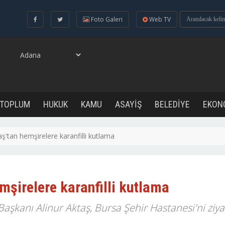
Foto Galeri
Web TV
 TOPLUM
HUKUK
KAMU
ASAYİŞ
BELEDİYE
EKON
ş'tan hemşirelere karanfilli kutlama
şirelere karanfilli kutlama
aşkanı Alinur Aktaş, Bursa Şehir Hastanesi'ni ziy