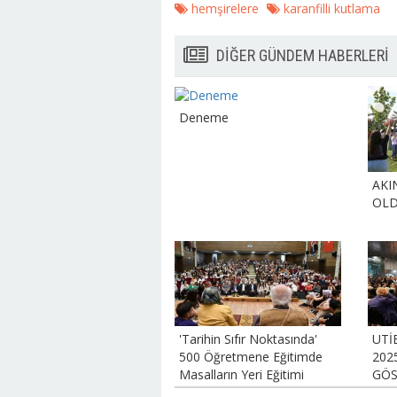
hemşirelere
karanfilli kutlama
DİĞER GÜNDEM HABERLERİ
Deneme
AKI
OL
'Tarihin Sıfır Noktasında'
UTİ
500 Öğretmene Eğitimde
202
Masalların Yeri Eğitimi
GÖS