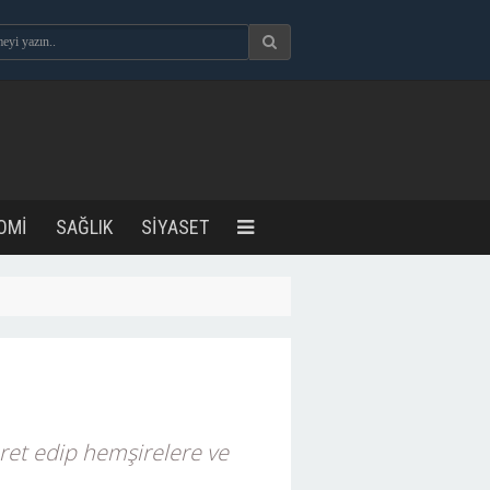
OMİ
SAĞLIK
SİYASET
aret edip hemşirelere ve