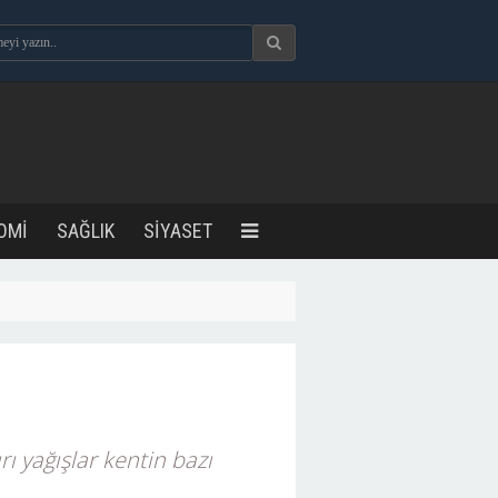
OMİ
SAĞLIK
SİYASET
ı yağışlar kentin bazı