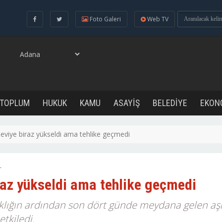
Foto Galeri
Web TV
 TOPLUM
HUKUK
KAMU
ASAYİŞ
BELEDİYE
EKON
seviye biraz yükseldi ama tehlike geçmedi
-
raz yükseldi ama tehlike geçmedi
aklığın ardından son dört günde meydana gelen aşır
tkiledi.