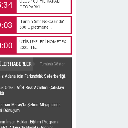
ULUS 100. YIL KAPALI
5:34
OTOPARKI…
'Tarihin Sıfır Noktasında'
9:03
500 Öğretmene…
UTİB ÜYELERİ HOMETEX
0:00
2025 ‘TE…
ÜLER HABERLER
Tümünü Göster
z Adana İçin Farkındalık Seferberliği…
k Odaklı Afet Risk Azaltımı Çalıştayı
ldı
raman Maraş'ta Şehrin Altyapısında
ihi Dönüşüm
nın İnsan Hakları Eğitim Programı
HEP), Adana'da Hayata Geçiyor