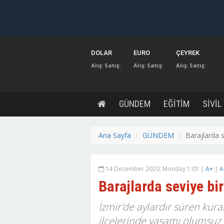
DOLAR
EURO
ÇEYREK
Alış:
Satış:
Alış:
Satış:
Alış:
Satış:
GÜNDEM
EĞİTİM
SİVİL
Ana Sayfa
GÜNDEM
Barajlarda 
14 December 2020, Monday 1:01 |
A+
|
A
Barajlarda seviye bi
İzmir’de aylardır süren kur
ilçelerinde yaşamı olumsuz e