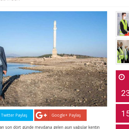
2
1
Twitter Paylaş
Google+ Paylaş
ndan son dört günde meydana gelen aşırı yağışlar kentin