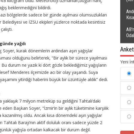
4.6 kilogram oldu. Meteoroloji uzmanları,bugün hariç
ış beklenmediğini bildirdi.
Andı
 bazı bölgelerde sadece bir günde aşılması olumsuzlukları
Kıs
r Belediyesi ve İZSU ekipleri yüzlerce noktada kesintisiz
alıştı.
AB'n
Oda
 günde yağdı
Anket
 Soyer, kurak dönemlerin ardından aşırı yağışlar
sıması olduğunu belirterek, “Bir aylık bir sürece yayılması
Yeni İn
Bu durum ne yazık ki dört gözle beklediğimiz yağışların
sef Menderes ilçemizde acı bir olay yaşandı. Suya
yaşamını yitirdiği haberini büyük bir üzüntüyle aldık” dedi.
i
a yaklaşık 7 milyon metreküp su geldiğini Tahtalı’daki
 eden Başkan Soyer, “İzmir’in bir aylık tüketimine karşılık
a kazanılmış oldu. Ancak kısa dönemdeki aşırı yağışlar
ı Tahtalı Barajı’nın aktif doluluk oranı sadece yüzde 2
 günlük yağışla ortadan kalkacak bir durum değil.