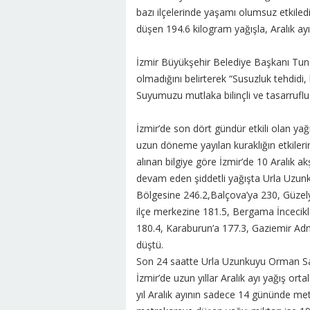
bazı ilçelerinde yaşamı olumsuz etkiled
düşen 194.6 kilogram yağışla, Aralık ayı
İzmir Büyükşehir Belediye Başkanı Tunç 
olmadığını belirterek “Susuzluk tehdidi,
Suyumuzu mutlaka bilinçli ve tasarrufl
İzmir’de son dört gündür etkili olan yağı
uzun döneme yayılan kuraklığın etkiler
alınan bilgiye göre İzmir’de 10 Aralık 
devam eden şiddetli yağışta Urla Uzun
Bölgesine 246.2,Balçova’ya 230, Güzelya
ilçe merkezine 181.5, Bergama İncecik
180.4, Karaburun’a 177.3, Gaziemir Ad
düştü.
Son 24 saatte Urla Uzunkuyu Orman Sah
İzmir’de uzun yıllar Aralık ayı yağış o
yıl Aralık ayının sadece 14 gününde me