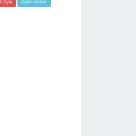
ti Oyla
Oyları Göster