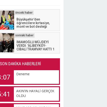
Büyükşehir’den
öğrencilere kırtasiye,
mont ve bot desteği
İMAMOĞLU MÜJDEYİ
VERDİ: 'ALİBEYKÖY-
CİBALİ TRAMVAY HATTI 1
OCAK'TA HİZMETE
GİRİYOR'
SON DAKİKA HABERLERİ
Deneme
3:07
AKIN’IN HAYALİ GERÇEK
5:41
OLDU