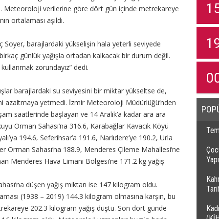
1
i. Meteoroloji verilerine göre dört gün içinde metrekareye
nın ortalaması aşıldı.
1
Soyer, barajlardaki yükselişin hala yeterli seviyede
 birkaç günlük yağışla ortadan kalkacak bir durum değil.
u kullanmak zorundayız” dedi.
0
şlar barajlardaki su seviyesini bir miktar yükseltse de,
ini azaltmaya yetmedi. İzmir Meteoroloji Müdürlüğü’nden
POP
akşam saatlerinde başlayan ve 14 Aralık’a kadar ara ara
kuyu Orman Sahası’na 316.6, Karabağlar Kavacık Köyü
Temi
lı’ya 194.6, Seferihsar’a 191.6, Narlıdere’ye 190.2, Urla
ler Orman Sahası’na 188.9, Menderes Çileme Mahallesi’ne
Çocu
Yapı
nan Menderes Hava Limanı Bölgesi’ne 171.2 kg yağış
Kah
ası’na düşen yağış miktarı ise 147 kilogram oldu.
Tar
rtalaması (1938 – 2019) 144.3 kilogram olmasına karşın, bu
trekareye 202.3 kilogram yağış düştü. Son dört günde
Kadı
(Kİ