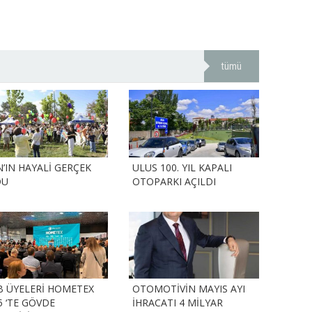
tümü
N’IN HAYALİ GERÇEK
ULUS 100. YIL KAPALI
DU
OTOPARKI AÇILDI
B ÜYELERİ HOMETEX
OTOMOTİVİN MAYIS AYI
5 ‘TE GÖVDE
İHRACATI 4 MİLYAR