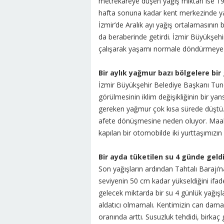
metrekareye düşen yağış miktarı ise 19
hafta sonuna kadar kent merkezinde yağ
İzmir’de Aralık ayı yağış ortalamasının
da beraberinde getirdi. İzmir Büyükşehi
çalışarak yaşamı normale döndürmeye ç
Bir aylık yağmur bazı bölgelere bir
İzmir Büyükşehir Belediye Başkanı Tunç
görülmesinin iklim değişikliğinin bir yan
gereken yağmur çok kısa sürede düştü. 
afete dönüşmesine neden oluyor. Maale
kapılan bir otomobilde iki yurttaşımızın 
Bir ayda tüketilen su 4 günde geld
Son yağışların ardından Tahtalı Barajı’n
seviyenin 50 cm kadar yükseldiğini ifade
gelecek miktarda bir su 4 günlük yağışl
aldatıcı olmamalı. Kentimizin can damar
oranında arttı. Susuzluk tehdidi, birkaç