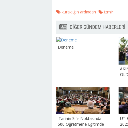
kuraklığın ardından
İzmir
DİĞER GÜNDEM HABERLERİ
Deneme
AKI
OL
'Tarihin Sıfır Noktasında'
UTİ
500 Öğretmene Eğitimde
202