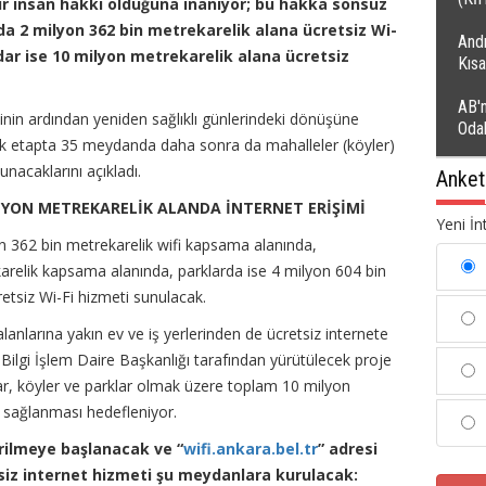
ir insan hakkı olduğuna inanıyor; bu hakka sonsuz
a 2 milyon 362 bin metrekarelik alana ücretsiz Wi-
Andı
dar ise 10 milyon metrekarelik alana ücretsiz
Kıs
AB'n
nin ardından yeniden sağlıklı günlerindeki dönüşüne
Oda
 ilk etapta 35 meydanda daha sonra da mahalleler (köyler)
unacaklarını açıkladı.
Anket
LYON METREKARELİK ALANDA İNTERNET ERİŞİMİ
Yeni İn
 362 bin metrekarelik wifi kapsama alanında,
arelik kapsama alanında, parklarda ise 4 milyon 604 bin
tsiz Wi-Fi hizmeti sunulacak.
lanlarına yakın ev ve iş yerlerinden de ücretsiz internete
 Bilgi İşlem Daire Başkanlığı tarafından yürütülecek proje
, köyler ve parklar olmak üzere toplam 10 milyon
i sağlanması hedefleniyor.
verilmeye başlanacak ve
“
wifi.ankara.bel.tr
”
adresi
siz internet hizmeti şu meydanlara kurulacak: