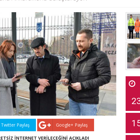
2
1
Twitter Paylaş
Google+ Paylaş
TSİZ İNTERNET VERİLECEĞİNİ AÇIKLADI