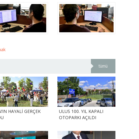
hak
tümü
N’IN HAYALİ GERÇEK
ULUS 100. YIL KAPALI
DU
OTOPARKI AÇILDI