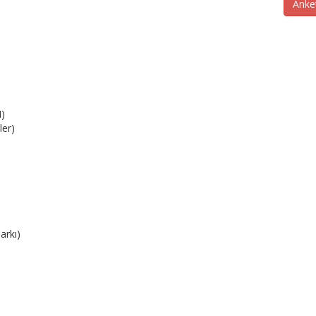
Anke
M)
ler)
arkı)