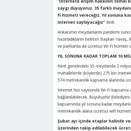
“
İnternete erişim hakkının temel b
saygı duyuyoruz. 35 farklı meydand
Fi hizmeti vereceğiz. Yıl sonuna ka
internet saylayacağız”
dedi.
Ankara’nın meydanlarını pandemi süreci
hazırladıklarını belirten Başkan Yavaş,
ve parklarda da ücretsiz Wi-Fi hizmeti s
YIL SONUNA KADAR TOPLAM 10 Mİ
Kent genelindeki 35 meydanda 2 milyon
mahallelerde (köylerde) 275 bin metrek
574 metrekarelik kapsama alanında ücre
İnternet hızı sayesinde Wi-Fi kapsama a
bağlanılabilecek. Büyükşehir Belediyesi
kapsamında yıl sonuna kadar meydanlar
metrekarelik alana ücretsiz wifi hizmet
Şubat ayı içinde etaplar halinde 
üzerinden takip edilebilecek ücret