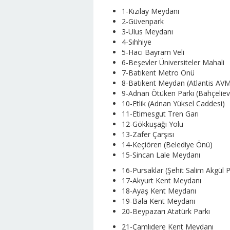
1-Kızılay Meydanı
2-Güvenpark
3-Ulus Meydanı
4-Sıhhiye
5-Hacı Bayram Veli
6-Beşevler Üniversiteler Mahali
7-Batıkent Metro Önü
8-Batıkent Meydan (Atlantis AV
9-Adnan Ötüken Parkı (Bahçeliev
10-Etlik (Adnan Yüksel Caddesi)
11-Etimesgut Tren Garı
12-Gökkuşağı Yolu
13-Zafer Çarşısı
14-Keçiören (Belediye Önü)
15-Sincan Lale Meydanı
16-Pursaklar (Şehit Salim Akgül P
17-Akyurt Kent Meydanı
18-Ayaş Kent Meydanı
19-Bala Kent Meydanı
20-Beypazarı Atatürk Parkı
21-Çamlıdere Kent Meydanı