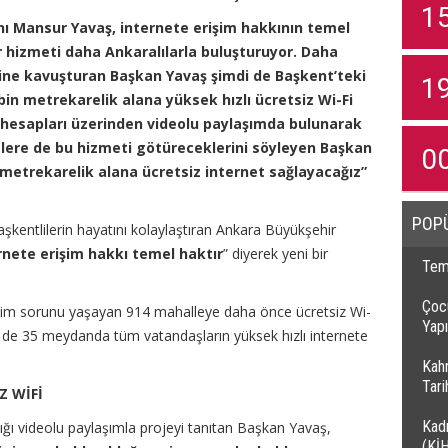
1
ı Mansur Yavaş, internete erişim hakkının temel
ir hizmeti daha Ankaralılarla buluşturuyor. Daha
mine kavuşturan Başkan Yavaş şimdi de Başkent’teki
1
n metrekarelik alana yüksek hızlı ücretsiz Wi-Fi
hesapları üzerinden videolu paylaşımda bulunarak
lere de bu hizmeti götüreceklerini söyleyen Başkan
0
 metrekarelik alana ücretsiz internet sağlayacağız”
POP
şkentlilerin hayatını kolaylaştıran Ankara Büyükşehir
rnete erişim hakkı temel haktır
” diyerek yeni bir
Temi
Çocu
işim sorunu yaşayan 914 mahalleye daha önce ücretsiz Wi-
Yapı
 de 35 meydanda tüm vatandaşların yüksek hızlı internete
Kah
Tar
Z WİFİ
Kadı
ğı videolu paylaşımla projeyi tanıtan Başkan Yavaş,
(Kİ