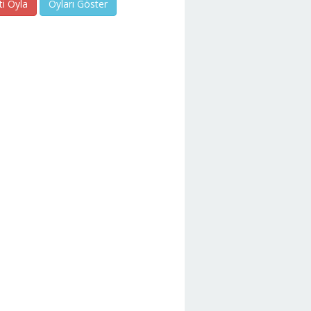
ti Oyla
Oyları Göster