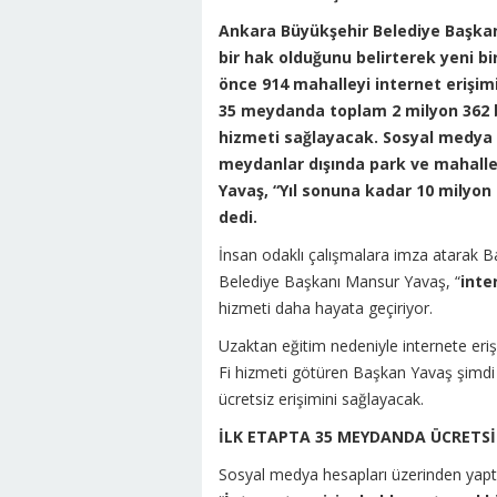
Ankara Büyükşehir Belediye Başkan
bir hak olduğunu belirterek yeni b
önce 914 mahalleyi internet erişi
35 meydanda toplam 2 milyon 362 bi
hizmeti sağlayacak. Sosyal medya 
meydanlar dışında park ve mahalle
Yavaş, “Yıl sonuna kadar 10 milyon
dedi.
İnsan odaklı çalışmalara imza atarak Ba
Belediye Başkanı Mansur Yavaş, “
inte
hizmeti daha hayata geçiriyor.
Uzaktan eğitim nedeniyle internete er
Fi hizmeti götüren Başkan Yavaş şimdi
ücretsiz erişimini sağlayacak.
İLK ETAPTA 35 MEYDANDA ÜCRETSİ
Sosyal medya hesapları üzerinden yaptı