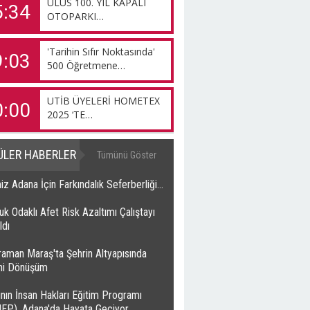
ULUS 100. YIL KAPALI
5:34
OTOPARKI…
'Tarihin Sıfır Noktasında'
9:03
500 Öğretmene…
UTİB ÜYELERİ HOMETEX
0:00
2025 ‘TE…
ÜLER HABERLER
Tümünü Göster
z Adana İçin Farkındalık Seferberliği…
k Odaklı Afet Risk Azaltımı Çalıştayı
ldı
raman Maraş'ta Şehrin Altyapısında
ihi Dönüşüm
nın İnsan Hakları Eğitim Programı
HEP), Adana'da Hayata Geçiyor