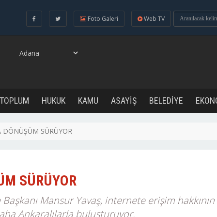
Foto Galeri
Web TV
 TOPLUM
HUKUK
KAMU
ASAYİŞ
BELEDİYE
EKON
A DÖNÜŞÜM SÜRÜYOR
ÜM SÜRÜYOR
 Başkanı Mansur Yavaş, internete erişim hakkının
daha Ankaralılarla buluşturuyor.