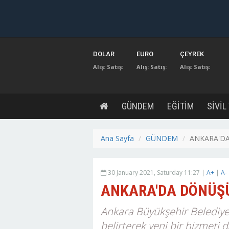
DOLAR
EURO
ÇEYREK
Alış:
Satış:
Alış:
Satış:
Alış:
Satış:
GÜNDEM
EĞİTİM
SİVİL
Ana Sayfa
GÜNDEM
ANKARA'D
30 January 2021, Saturday 11:27 |
A+
|
A-
ANKARA'DA DÖNÜŞ
Ankara Büyükşehir Belediye
belirterek yeni bir hizmeti 