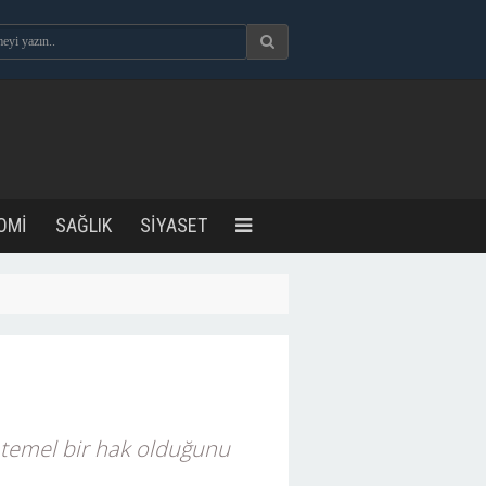
OMİ
SAĞLIK
SİYASET
 temel bir hak olduğunu