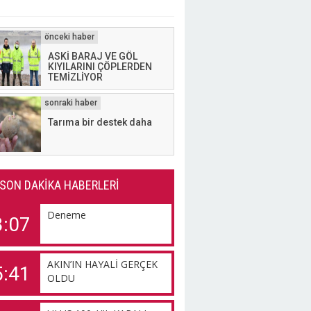
ASKİ BARAJ VE GÖL
KIYILARINI ÇÖPLERDEN
TEMİZLİYOR
Tarıma bir destek daha
SON DAKİKA HABERLERİ
Deneme
3:07
AKIN’IN HAYALİ GERÇEK
5:41
OLDU